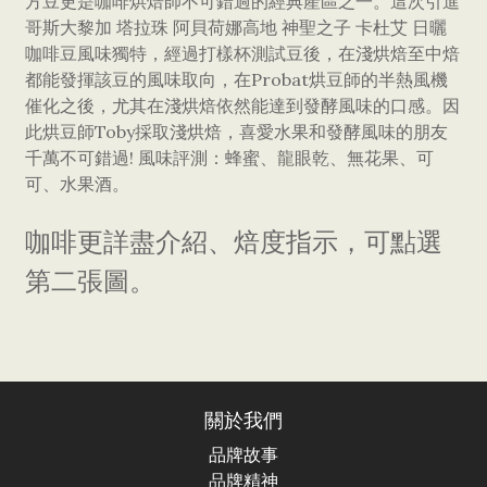
方豆更是咖啡烘焙師不可錯過的經典產區之一。這次引進
哥斯大黎加 塔拉珠 阿貝荷娜高地 神聖之子 卡杜艾 日曬
咖啡豆風味獨特，經過打樣杯測試豆後，在淺烘焙至中焙
都能發揮該豆的風味取向，在Probat烘豆師的半熱風機
催化之後，尤其在淺烘焙依然能達到發酵風味的口感。因
此烘豆師Toby採取淺烘焙，喜愛水果和發酵風味的朋友
千萬不可錯過! 風味評測：蜂蜜、龍眼乾、無花果、可
可、水果酒。
咖啡更詳盡介紹、焙度指示，可點選
第二張圖。
關於我們
品牌故事
品牌精神