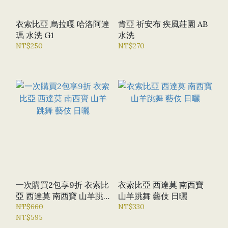
衣索比亞 烏拉嘎 哈洛阿達
肯亞 祈安布 疾風莊園 AB
瑪 水洗 G1
水洗
NT$250
NT$270
一次購買2包享9折 衣索比
衣索比亞 西達莫 南西寶
亞 西達莫 南西寶 山羊跳
山羊跳舞 藝伎 日曬
舞 藝伎 日曬
NT$660
NT$330
NT$595