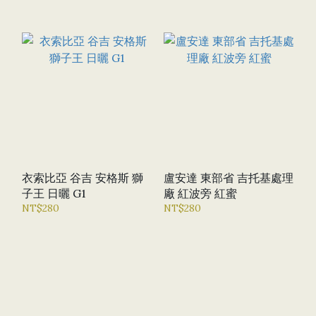
衣索比亞 谷吉 安格斯 獅
盧安達 東部省 吉托基處理
子王 日曬 G1
廠 紅波旁 紅蜜
NT$280
NT$280