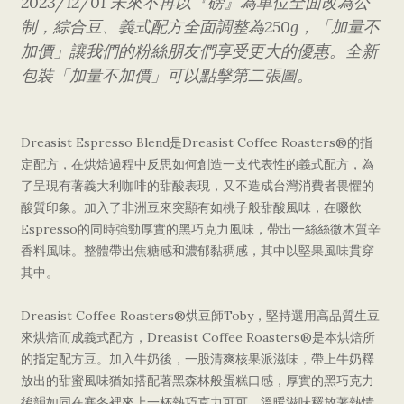
2023/12/01 未來不再以『磅』為單位全面改為公
制，綜合豆、義式配方全面調整為250g，「加量不
加價」讓我們的粉絲朋友們享受更大的優惠。
全新
包裝
「加量不加價」
可以點擊第二張圖。
Dreasist Espresso Blend是Dreasist Coffee Roasters®的指
定配方，在烘焙過程中反思如何創造一支代表性的義式配方，為
了呈現有著義大利咖啡的甜酸表現，又不造成台灣消費者畏懼的
酸質印象。加入了非洲豆來突顯有如桃子般甜酸風味，在啜飲
Espresso的同時強勁厚實的黑巧克力風味，帶出一絲絲微木質辛
香料風味。整體帶出焦糖感和濃郁黏稠感，其中以堅果風味貫穿
其中。
Dreasist Coffee Roasters®烘豆師Toby，堅持選用高品質生豆
來烘焙而成義式配方，Dreasist Coffee Roasters®是本烘焙所
的指定配方豆。加入牛奶後，一股清爽核果派滋味，帶上牛奶釋
放出的甜蜜風味猶如搭配著黑森林般蛋糕口感，厚實的黑巧克力
後韻如同在寒冬裡來上一杯熱巧克力可可，溫暖滋味釋放著熱情