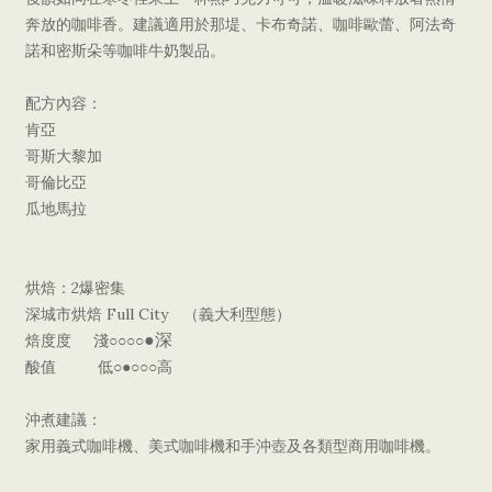
奔放的咖啡香。建議適用於那堤、卡布奇諾、咖啡歐蕾、阿法奇
諾和密斯朵等咖啡牛奶製品。
配方內容：
肯亞
哥斯大黎加
哥倫比亞
瓜地馬拉
烘焙：2爆密集
深城市烘焙 Full City （義大利型態）
●深
焙度度 淺○○○○
酸值 低○●○○○高
沖煮建議：
家用義式咖啡機、美式咖啡機和手沖壺及各類型商用咖啡機。